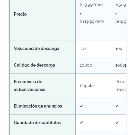
$23.99/mes.
$34.99/m
Precio
$119.99/año.
$69.90/añ
Velocidad de descarga
10x
10x
Calidad de descarga
1080p
1080p
Frecuencia de
Poco
Regular
actualizaciones
frecuente
Eliminación de anuncios
✔
✔
Guardado de subtítulos
✔
✔