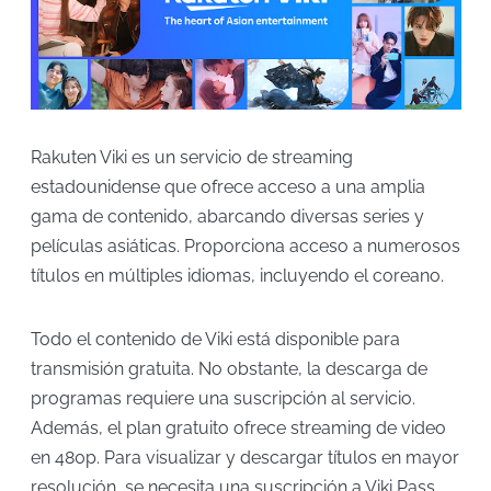
Rakuten Viki es un servicio de streaming
estadounidense que ofrece acceso a una amplia
gama de contenido, abarcando diversas series y
películas asiáticas. Proporciona acceso a numerosos
títulos en múltiples idiomas, incluyendo el coreano.
Todo el contenido de Viki está disponible para
transmisión gratuita. No obstante, la descarga de
programas requiere una suscripción al servicio.
Además, el plan gratuito ofrece streaming de video
en 480p. Para visualizar y descargar títulos en mayor
resolución, se necesita una suscripción a Viki Pass.