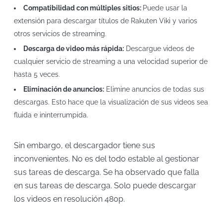
Compatibilidad con múltiples sitios:
Puede usar la
extensión para descargar títulos de Rakuten Viki y varios
otros servicios de streaming.
Descarga de video más rápida:
Descargue videos de
cualquier servicio de streaming a una velocidad superior de
hasta 5 veces.
Eliminación de anuncios:
Elimine anuncios de todas sus
descargas. Esto hace que la visualización de sus videos sea
fluida e ininterrumpida.
Sin embargo, el descargador tiene sus
inconvenientes. No es del todo estable al gestionar
sus tareas de descarga. Se ha observado que falla
en sus tareas de descarga. Solo puede descargar
los videos en resolución 480p.