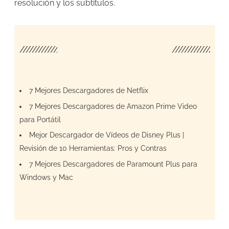
resolución y los subtítulos.
////////////////////
/////////////////
7 Mejores Descargadores de Netflix
7 Mejores Descargadores de Amazon Prime Video
para Portátil
Mejor Descargador de Vídeos de Disney Plus |
Revisión de 10 Herramientas: Pros y Contras
7 Mejores Descargadores de Paramount Plus para
Windows y Mac