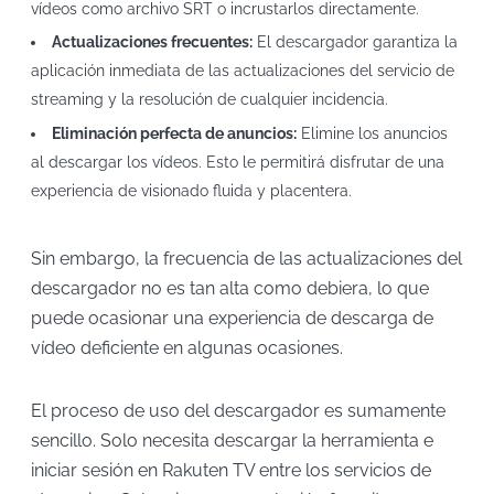
vídeos como archivo SRT o incrustarlos directamente.
Actualizaciones frecuentes:
El descargador garantiza la
aplicación inmediata de las actualizaciones del servicio de
streaming y la resolución de cualquier incidencia.
Eliminación perfecta de anuncios:
Elimine los anuncios
al descargar los vídeos. Esto le permitirá disfrutar de una
experiencia de visionado fluida y placentera.
Sin embargo, la frecuencia de las actualizaciones del
descargador no es tan alta como debiera, lo que
puede ocasionar una experiencia de descarga de
vídeo deficiente en algunas ocasiones.
El proceso de uso del descargador es sumamente
sencillo. Solo necesita descargar la herramienta e
iniciar sesión en Rakuten TV entre los servicios de