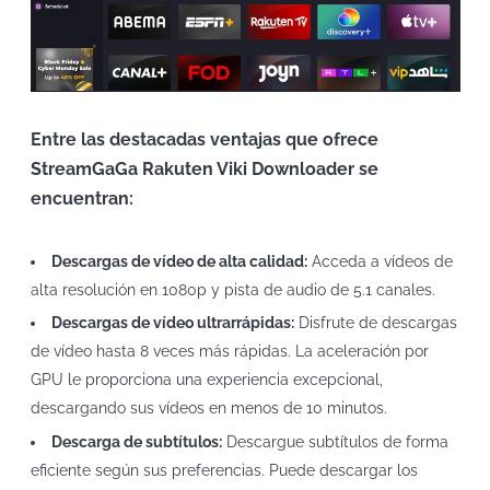
Entre las destacadas ventajas que ofrece
StreamGaGa Rakuten Viki Downloader se
encuentran:
Descargas de vídeo de alta calidad:
Acceda a vídeos de
alta resolución en 1080p y pista de audio de 5.1 canales.
Descargas de vídeo ultrarrápidas:
Disfrute de descargas
de vídeo hasta 8 veces más rápidas. La aceleración por
GPU le proporciona una experiencia excepcional,
descargando sus vídeos en menos de 10 minutos.
Descarga de subtítulos:
Descargue subtítulos de forma
eficiente según sus preferencias. Puede descargar los