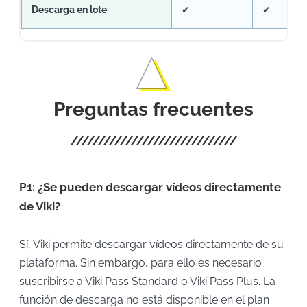
Descarga en lote
✔
✔
Preguntas frecuentes
P1: ¿Se pueden descargar vídeos directamente
de Viki?
Sí, Viki permite descargar vídeos directamente de su
plataforma. Sin embargo, para ello es necesario
suscribirse a Viki Pass Standard o Viki Pass Plus. La
función de descarga no está disponible en el plan