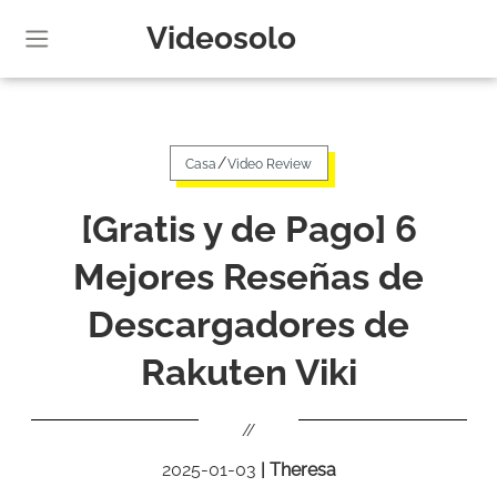
Videosolo
/
Casa
Video Review
[Gratis y de Pago] 6
Mejores Reseñas de
Descargadores de
Rakuten Viki
//
2025-01-03
|
Theresa