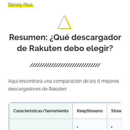
Disney Plus
.
Resumen: ¿Qué descargador
de Rakuten debo elegir?
Aquí encontrará una comparación de los 6 mejores
descargadores de Rakuten:
Características/herramienta
KeepStreams
StreamG