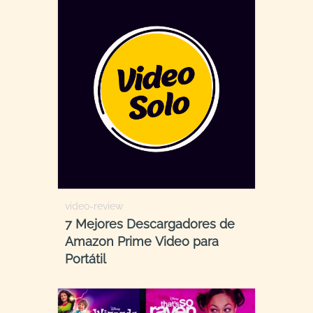
video-review
7 Mejores Descargadores de
Amazon Prime Video para
Portátil