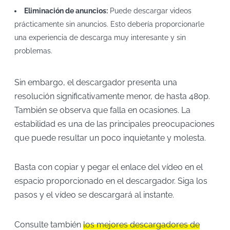
Eliminación de anuncios:
Puede descargar videos
prácticamente sin anuncios. Esto debería proporcionarle
una experiencia de descarga muy interesante y sin
problemas.
Sin embargo, el descargador presenta una
resolución significativamente menor, de hasta 480p.
También se observa que falla en ocasiones. La
estabilidad es una de las principales preocupaciones
que puede resultar un poco inquietante y molesta.
Basta con copiar y pegar el enlace del vídeo en el
espacio proporcionado en el descargador. Siga los
pasos y el vídeo se descargará al instante.
Consulte también
los mejores descargadores de