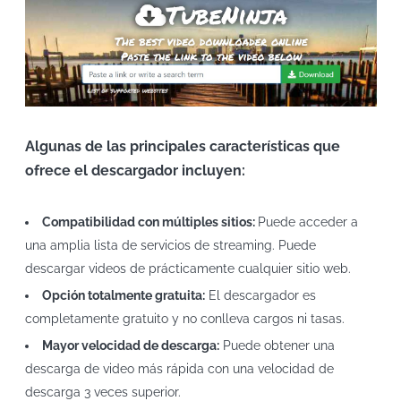
Algunas de las principales características que
ofrece el descargador incluyen:
Compatibilidad con múltiples sitios:
Puede acceder a
una amplia lista de servicios de streaming. Puede
descargar videos de prácticamente cualquier sitio web.
Opción totalmente gratuita:
El descargador es
completamente gratuito y no conlleva cargos ni tasas.
Mayor velocidad de descarga:
Puede obtener una
descarga de video más rápida con una velocidad de
descarga 3 veces superior.