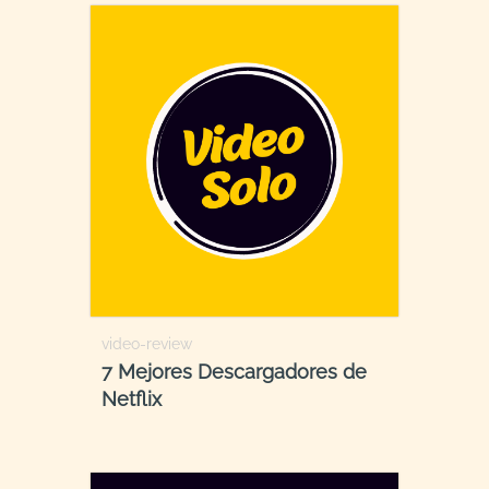
video-review
7 Mejores Descargadores de
Netflix