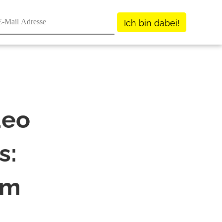
Ich bin dabei!
deo
s:
im