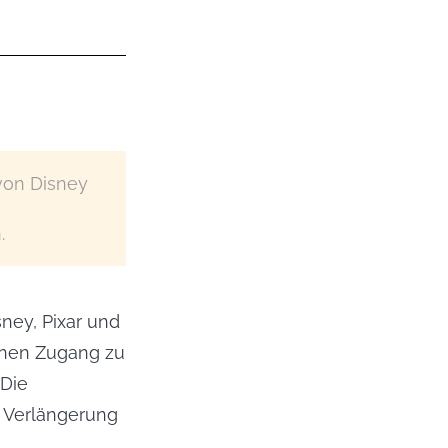
von Disney
.
sney, Pixar und
hnen Zugang zu
 Die
e Verlängerung