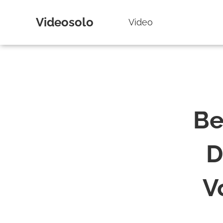
Videosolo
Video
Be
D
V